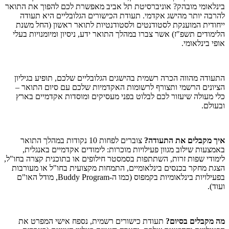
בינלאומי מובהק? אוניברסיטת תל אביב מאפשרת לכם להפוך את התואר
להרבה יותר מהישג אקדמי. תעודת הכישורים הגלובליים היא תעודה
ייחודית המוענקת לסטודנטים ולסטודנטיות לתואר ראשון (החל משנת
הלימודים תשפ"ז) אשר צברו במהלך התואר ידע, ניסיון ומיומנויות בעלי
אופי בינלאומי.
התעודה מהווה הכרה רשמית בהישגים הגלובליים שלכם, תופיע בגיליון
הציונים הרשמי ותצורף לרשומות האקדמיות שלכם עם סיום התואר –
כלי מעולה שיעזור לכם לבלוט בפני מעסיקים ומוסדות אקדמיים בארץ
ובעולם.
איך מקבלים את התעודה?
צוברים לפחות 10 נקודות במהלך התואר
באמצעות שילוב מגוון פעילויות מוכרות: לימודים אקדמיים באנגלית,
לימודי שפות זרות, השתתפות בסמסטר חילופים או בתוכנית קצרה בחו"ל,
הצגת מחקר בכנסים בינלאומיים, התמחות מקצועית בחו"ל או מעורבות
בפעילויות בינלאומיות בקמפוס (כמו ה-Buddy Program, מודל האו"ם
ועוד).
מה מקבלים בסיום?
תעודת כישורים רשמית, נספח אישי המפרט את