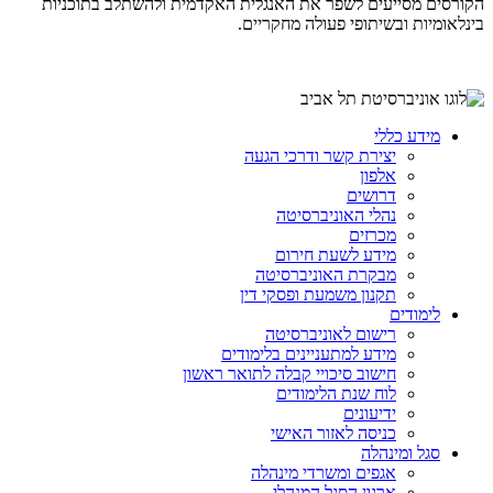
הקורסים מסייעים לשפר את האנגלית האקדמית ולהשתלב בתוכניות
בינלאומיות ובשיתופי פעולה מחקריים.
מידע כללי
יצירת קשר ודרכי הגעה
אלפון
דרושים
נהלי האוניברסיטה
מכרזים
מידע לשעת חירום
מבקרת האוניברסיטה
תקנון משמעת ופסקי דין
לימודים
רישום לאוניברסיטה
מידע למתעניינים בלימודים
חישוב סיכויי קבלה לתואר ראשון
לוח שנת הלימודים
ידיעונים
כניסה לאזור האישי
סגל ומינהלה
אגפים ומשרדי מינהלה
ארגון הסגל המנהלי