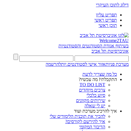
דילוג לתוכן העיקרי
תפריט עליון
תפריט ראשי
תוכן ראשי
Welcome2TAU
בשיתוף אגודת הסטודנטים והסטודנטיות
אוניברסיטת תל אביב
מערכת פניות
אזור אישי לסטודנטים.יות
להרשמה
כל מה שצריך לדעת
התקבלתי! מה עכשיו?
TO DO LIST
צרכים מיוחדים
סיוע כלכלי
שירותים מקוונים
יש לי שאלה
איך להרכיב מערכת ועוד
להכיר את תוכנית הלימודים שלי
איך להירשם לקורסים?
הדיבור המקומי