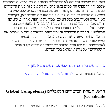
בהתנסות מעשית ובשיחה לא פורמאלית בהפסקות עם המרצות והמרצים
שלכם. חיי הקמפוס התוססים באוניברסיטת תל אביב ותוכניות הלימודים
הבינתחומיות יחד עם הסקרנות הטבועה בכם מאפשרים לכם למידה
באמצעות חקירה אינסופית. לכן, אל תופתעו אם תפגשו כאן, בקמפוס,
סטודנטיות וסטודנטים מכל העולם, ממדינות אירופה, ארה"ב, סין, יפן
ודרום אמריקה כמו גם ממדינות שכנות לנו במזה"ת ובאפריקה. הם
מגיעים אלינו כדי ללמוד באוניברסיטת תל-אביב במסגרת בית הספר
הבינלאומי. התרבות הייחודית והניסיון שהם מביאים איתם מעשירים את
תחומי המחקר ומגוונים את קבוצות הלימוד. הודות להתנסויות
המשמעותיות שהסטודנטים חווים באוניברסיטת תל אביב, הם שבים
לארצותיהם עם ידע חדש התורם לקהילותיהם ורבים אף הופכים
ל"שגרירים" של מדינת ישראל בכל העולם.
כל הפרטים על תוכניות לחילופי סטודנטים נמצא כאן >
ושאלות נוספות אפשר
לכתוב לגליה נצר-ארליכמן במייל >
חדש: תעודת הכישורים הגלובליים (Global Competence
Certificate)
למה להסתפק רק בתואר ראשון, כשאפשר לצאת ממנו עם יתרון