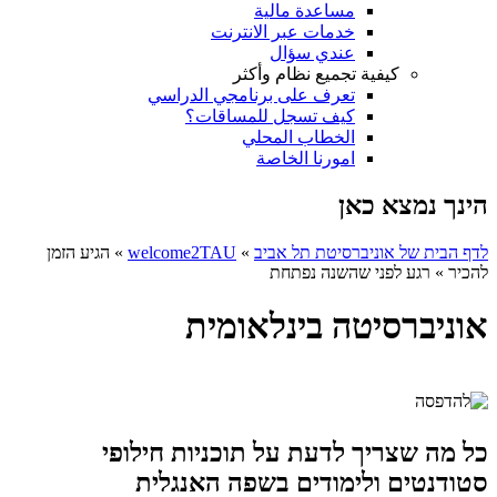
مساعدة مالية
خدمات عبر الانترنت
عندي سؤال
كيفية تجميع نظام وأكثر
تعرف على برنامجي الدراسي
كيف تسجل للمساقات؟
الخطاب المحلي
امورنا الخاصة
הינך נמצא כאן
לדף הבית של אוניברסיטת תל אביב
»
welcome2TAU
»
הגיע הזמן
להכיר
»
רגע לפני שהשנה נפתחת
אוניברסיטה בינלאומית
כל מה שצריך לדעת על תוכניות חילופי
סטודנטים ולימודים בשפה האנגלית