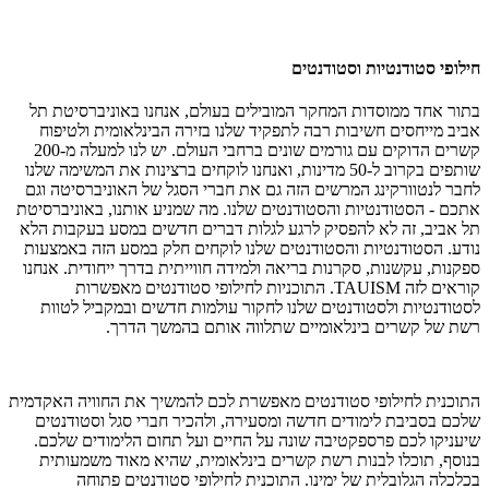
חילופי סטודנטיות וסטודנטים
בתור אחד ממוסדות המחקר המובילים בעולם, אנחנו באוניברסיטת תל
אביב מייחסים חשיבות רבה לתפקיד שלנו בזירה הבינלאומית ולטיפוח
קשרים הדוקים עם גורמים שונים ברחבי העולם. יש לנו למעלה מ-200
שותפים בקרוב ל-50 מדינות, ואנחנו לוקחים ברצינות את המשימה שלנו
לחבר לנטוורקינג המרשים הזה גם את חברי הסגל של האוניברסיטה וגם
אתכם - הסטודנטיות והסטודנטים שלנו. מה שמניע אותנו, באוניברסיטת
תל אביב, זה לא להפסיק לרגע לגלות דברים חדשים במסע בעקבות הלא
נודע. הסטודנטיות והסטודנטים שלנו לוקחים חלק במסע הזה באמצעות
ספקנות, עקשנות, סקרנות בריאה ולמידה חווייתית בדרך ייחודית. אנחנו
קוראים לזה TAUISM. התוכניות לחילופי סטודנטים מאפשרות
לסטודנטיות ולסטודנטים שלנו לחקור עולמות חדשים ובמקביל לטוות
רשת של קשרים בינלאומיים שתלווה אותם בהמשך הדרך.
התוכנית לחילופי סטודנטים מאפשרת לכם להמשיך את החוויה האקדמית
שלכם בסביבת לימודים חדשה ומסעירה, ולהכיר חברי סגל וסטודנטים
שיעניקו לכם פרספקטיבה שונה על החיים ועל תחום הלימודים שלכם.
בנוסף, תוכלו לבנות רשת קשרים בינלאומית, שהיא מאוד משמעותית
בכלכלה הגלובלית של ימינו. התוכנית לחילופי סטודנטים פתוחה