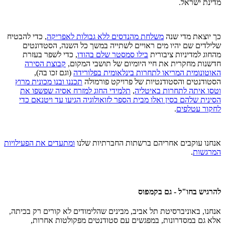
מדינת ישראל.
כך יוצאת מדי שנה
משלחת מהנדסים ללא גבולות לאפריקה
, כדי להבטיח
שלילדים שם יהיו מים ראויים לשתייה במשך כל השנה, הסטדונטים
מהחוג למדיניות ציבורית
בילו סמסטר שלם בהודו
, כדי לשפר בעזרת
חדשנות מחקרית את חיי היומיום של תושבי המקום,
קבוצת הסירה
האוטונומית המריאו לתחרות בינלאומית בפלורידה
(וגם זכו בה),
הסטודנטים והסטודנטיות של פרויקט פורמולה
תכננו ובנו מכונית מרוץ
וטסו איתה לתחרות באיטליה
,
תלמידי החוג למזרח אסיה שפשפו את
הסינית שלהם בסין ואלו מבית הספר לזואולוגיה הגיעו עד ויטנאם כדי
לחקור עטלפים
.
אנחנו עוקבים אחריהם ברשתות החברתיות שלנו
ומתעדים את הפעילויות
המרגשות
.
להרגיש בחו"ל - גם בקמפוס
אנחנו, באוניברסיטת תל אביב, מבינים שהלימודים לא קורים רק בכיתה,
אלא גם במסדרונות, במפגשים עם סטודנטים מפקולטות אחרות,