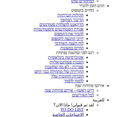
המיוחדים שלנו
הגיע הזמן להכיר
החיים בקמפוס
קהילות חברתיות
הדיבור המקומי
הדקאנט להצלחת סטודנטים
אגודת הסטודנטים והסטודנטיות
להכיר את הקמפוס
דרכי ההגעה לקמפוס
לוח השנה האקדמי
החיים במעונות
רגע לפני שהשנה נפתחת
אוניברסיטה בינלאומית
הטבות סטודנטיאליות
ספריות - לא מה שחשבת
הקריירה שלי מתחילה כבר היום
הזכויות והחובות שלך
ללמוד ללמוד
אירועי פתיחת שנה
דייט ראשון - אירוע פתיחת שנה
לכל האירועים
للعربية
لقد تم قبولي! ماذا الان؟
TO DO LIST
الاحتياجات الخاصة