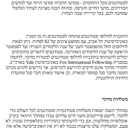
לסטודנטים מכל התחומים - ממדעי החברה ומדעי הרוח ועד למדעים
המדויקים, מדעי החיים והנדסה, ומהווה הכנה מצוינת לעתיד הגלובלי
שמחכה לכם, בכל קריירה שבה תבחרו.
התוכנית לחילופי סטודנטים פתוחה לסטודנטים.ות מן המניין
באוניברסיטת תל אביב, עם ממוצע ציונים של 82 לפחות. ניתן לצאת
לחילופים החל מהסמסטר השני של שנת הלימודים השנייה ועד לסמסטר
הראשון של שנת הלימודים האחרונה. סטודנטים לתארים מתקדמים
יכולים להשתתף בתוכניות לחילופי סטודנטים למטרות מחקר, לדוגמה
במסגרת Fox International Fellowship באוניברסיטת Yale בארה"ב.
תלמידי מחקר אינם חייבים להירשם לקורסים, אך נדרשים להגיש מכתב
הזמנה מחבר סגל במוסד המארח, וכן אישור מאותו חבר סגל ומוועדת
היחידה הרלוונטית.
משלחות מחקר
במהלך השנה יוצאות משלחות סטודנטיות וסטודנטים לכל העולם כדי
לחקור, ליישם פרויקטים משני חיים עליהם עבדו במהלך התואר בקרב
אוכלוסיות מוחלשות, וגם כדי להשתתף בתחרויות בינלאומיות שונות. לא
פעם, המשלחות שלנו מייצגות בכבוד לא רק את האוניברסיטה אלא את