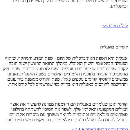
הפעילויות וההישגים שלכם, והערה רשמית בגיליון הציונים (בעברית
ובאנגלית).
לכל המידע >>
לומדים באנגלית
אנגלית היא השפה האוניברסלית של היום - שפת המדע והמחקר, שיתוף
הפעולה הבינלאומי והשוק הגלובלי. במהלך התואר הראשון ישנה חובה
לקחת שני קורסים שמועברים באנגלית. ישנם לא מעט קורסים שהם חלק
מהמערכת הרגילה בתוכנית הלימודים הנלמדים בשפה האנגלית, ואנחנו
ממשיכים להוסיף קורסים נוספים כאלו. שפת הקורס מסומנת בידיעונים
וההרשמה לקורסים באנגלית היא בדיוק כפי שנרשמים לכל קורס אחר.
קורסי תוכן שנלמדים באנגלית הם הזדמנות מצוינת להעשיר את אוצר
המילים המקצועי והאקדמי שלך, לשפר את הסיכוי להשתתף בחילופי
סטודנטים בינלאומיים ובתוכניות לתואר משותף עם מוסדות אקדמיים
בחו"ל, לקחת חלק פעיל בכנסים בינלאומיים, בפרויקטים משותפים ועוד.
למידע נוסף הכנסו לאתר CLE >