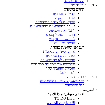
המיוחדים שלנו
הגיע הזמן להכיר
החיים בקמפוס
קהילות חברתיות
הדיבור המקומי
הדקאנט להצלחת סטודנטים
אגודת הסטודנטים והסטודנטיות
להכיר את הקמפוס
דרכי ההגעה לקמפוס
לוח השנה האקדמי
החיים במעונות
רגע לפני שהשנה נפתחת
אוניברסיטה בינלאומית
הטבות סטודנטיאליות
ספריות - לא מה שחשבת
הקריירה שלי מתחילה כבר היום
הזכויות והחובות שלך
ללמוד ללמוד
אירועי פתיחת שנה
דייט ראשון - אירוע פתיחת שנה
לכל האירועים
للعربية
لقد تم قبولي! ماذا الان؟
TO DO LIST
الاحتياجات الخاصة