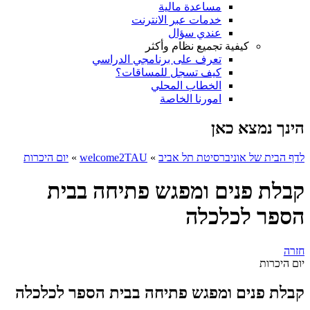
مساعدة مالية
خدمات عبر الانترنت
عندي سؤال
كيفية تجميع نظام وأكثر
تعرف على برنامجي الدراسي
كيف تسجل للمساقات؟
الخطاب المحلي
امورنا الخاصة
הינך נמצא כאן
לדף הבית של אוניברסיטת תל אביב
»
welcome2TAU
»
יום היכרות
קבלת פנים ומפגש פתיחה בבית
הספר לכלכלה
חזרה
יום היכרות
קבלת פנים ומפגש פתיחה בבית הספר לכלכלה