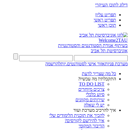
דילוג לתוכן העיקרי
תפריט עליון
תפריט ראשי
תוכן ראשי
Welcome2TAU
בשיתוף אגודת הסטודנטים והסטודנטיות
אוניברסיטת תל אביב
מערכת פניות
אזור אישי לסטודנטים.יות
להרשמה
כל מה שצריך לדעת
התקבלתי! מה עכשיו?
TO DO LIST
צרכים מיוחדים
סיוע כלכלי
שירותים מקוונים
יש לי שאלה
איך להרכיב מערכת ועוד
להכיר את תוכנית הלימודים שלי
איך להירשם לקורסים?
הדיבור המקומי