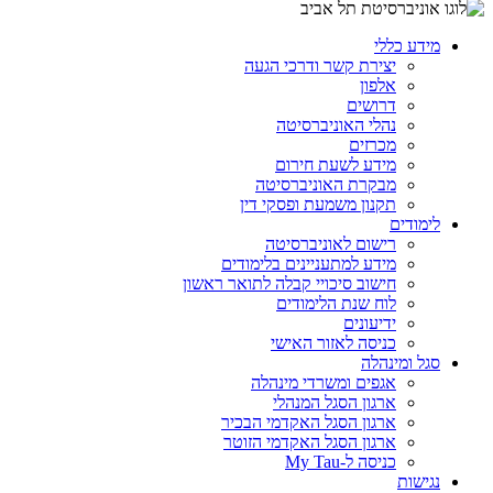
מידע כללי
יצירת קשר ודרכי הגעה
אלפון
דרושים
נהלי האוניברסיטה
מכרזים
מידע לשעת חירום
מבקרת האוניברסיטה
תקנון משמעת ופסקי דין
לימודים
רישום לאוניברסיטה
מידע למתעניינים בלימודים
חישוב סיכויי קבלה לתואר ראשון
לוח שנת הלימודים
ידיעונים
כניסה לאזור האישי
סגל ומינהלה
אגפים ומשרדי מינהלה
ארגון הסגל המנהלי
ארגון הסגל האקדמי הבכיר
ארגון הסגל האקדמי הזוטר
כניסה ל-My Tau
נגישות