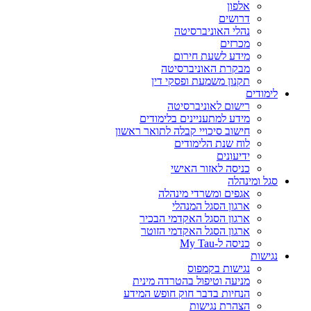
אלפון
דרושים
נהלי האוניברסיטה
מכרזים
מידע לשעת חירום
מבקרת האוניברסיטה
תקנון משמעת ופסקי דין
לימודים
רישום לאוניברסיטה
מידע למתעניינים בלימודים
חישוב סיכויי קבלה לתואר ראשון
לוח שנת הלימודים
ידיעונים
כניסה לאזור האישי
סגל ומינהלה
אגפים ומשרדי מינהלה
ארגון הסגל המנהלי
ארגון הסגל האקדמי הבכיר
ארגון הסגל האקדמי הזוטר
כניסה ל-My Tau
נגישות
נגישות בקמפוס
מניעה וטיפול בהטרדה מינית
הנחיות בדבר חוק חופש המידע
הצהרת נגישות